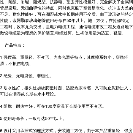
性、耐酸、耐碱、阻燃型、抗静电。望去弹性模量好，完全解决了金属钢
管易腐烂、无扭曲弹性的特点，同时也克服了塑管易老化、抗冲击力差的
不足。耐水性能好，可在潮湿或水中长期使用不变质。由于玻璃钢的特定
性能，该
阿勒泰玻璃钢管
使用寿命在50年以上。施工方便，在抢修特定
工程时，效率尤为突出，是电力电缆工程、通信电缆市政工程及道路地下
敷设电缆最为理想的保护装置,电缆过河、过桥使用最为适宜、轻便。
产品特点：
1.强度高、重量轻、不变形、内表光滑等特点，其摩擦系数小，穿缆轻
滑，不损伤电缆。
2.绝缘、无电腐蚀、非磁性。
3.耐水性好，接头处加橡胶密封圈，适应热胀冷缩，又可防止泥砂进入，
可以在潮湿或长期在水中埋设。
4.阻燃，耐热性好，可在130度高温下长期使用而不变形。
5.使用寿命长，一般可达50年以上。
6.设计采用承插式的连接方式，安装施工方便，由于本产品重量轻，强度