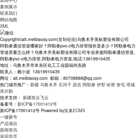
案例展示
联系我们
网站地图
XML
Copyright©alt.meibiaosy.com(
复制链接
)乌鲁木齐美标塑业有限公司
阿勒泰通信管道哪家好？阿勒泰pvc-c电力排管报价是多少？阿勒泰电力
管道质量怎么样？乌鲁木齐美标塑业有限公司专业承接阿勒泰通信管道,
阿勒泰pvc-c电力排管,阿勒泰电力管道,电话:13619910435
地址：乌鲁木齐市米东区化工工业园福州东路
联系人：赖小波 13619910435
网址：alt.meibiaosy.com 邮箱：80708888@qq.com
热门城市推广：
新疆
乌鲁木齐
石河子
昌吉
阿勒泰
伊犁
哈密
奎屯
塔城
库尔勒
技术支持：
新疆筑企飞云
备案号：
新ICP备17001412号
新ICP备17001412号 Powered by
筑巢ECMS
一键拨号
产品项目
新闻资讯
返回首页