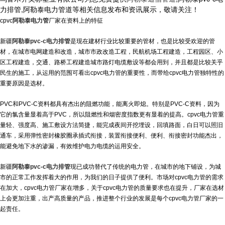
力排管,阿勒泰电力管道等相关信息发布和资讯展示，敬请关注！
cpvc
阿勒泰电力管
厂家在资料上的特征
新疆
阿勒泰pvc-c电力排管
是现在建材行业比较重要的管材，也是比较受欢迎的管
材，在城市电网建造和改造，城市市政改造工程，民航机场工程建造，工程园区、小
区工程建造，交通、路桥工程建造城市路灯电缆敷设等都会用到，并且都是比较关乎
民生的施工，从运用的范围可看出cpvc电力管的重要性，而带给cpvc电力管独特性的
重要原因是选材。
PVC和PVC-C资料都具有杰出的阻燃功能，能离火即熄。特别是PVC-C资料，因为
它的氯含量显着高于PVC，所以阻燃性和烟密度指数更有显着的提高。cpvc电力管重
量轻、强度高、施工敷设方法简捷，能完成夜间开挖埋设，回填路面，白日可以照旧
通车，采用弹性密封橡胶圈承插式衔接，装置衔接便利、便利、衔接密封功能杰出，
能避免地下水的渗漏，有效维护电力电缆的运用安全。
新疆
阿勒泰pvc-c电力排管
现已成功替代了传统的电力管，在城市的地下铺设，为城
市的正常工作发挥着大的作用，为我们的日子提供了便利。市场对cpvc电力管的需求
在加大，cpvc电力管厂家在增多，关于cpvc电力管的质量要求也在提升，厂家在选材
上会更加注重，出产高质量的产品，推进整个行业的发展是每个cpvc电力管厂家的一
起责任。