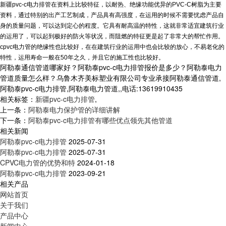
新疆pvc-c电力排管在资料上比较特征，以耐热、绝缘功能优异的PVC-C树脂为主要
资料，通过特别的出产工艺制成，产品具有高强度，在运用的时候不需要忧虑产品自
身的质量问题，可以达到定心的程度。它具有耐高温的特性，这就非常适宜建筑行业
的运用了，可以起到极好的防火等状况，而阻燃的特征更是起了非常大的帮忙作用。
cpvc电力管的绝缘性也比较好，在在建筑行业的运用中也会比较的放心，不易老化的
特性，运用寿命一般在50年之久，并且它的施工性也比较好。
阿勒泰通信管道哪家好？阿勒泰pvc-c电力排管报价是多少？阿勒泰电力
管道质量怎么样？乌鲁木齐美标塑业有限公司专业承接阿勒泰通信管道,
阿勒泰pvc-c电力排管,阿勒泰电力管道,,电话:13619910435
相关标签：
新疆pvc-c电力排管
,
上一条：
阿勒泰电力保护管的详细讲解
下一条：
阿勒泰pvc-c电力排管有哪些优点领先其他管道
相关新闻
阿勒泰pvc-c电力排管
2025-07-31
阿勒泰pvc-c电力排管
2025-07-31
CPVC电力管的优势和特
2024-01-18
阿勒泰pvc-c电力排管
2023-09-21
相关产品
网站首页
关于我们
产品中心
新闻中心