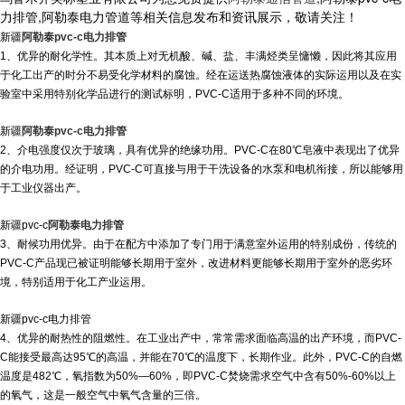
力排管,阿勒泰电力管道等相关信息发布和资讯展示，敬请关注！
新疆
阿勒泰pvc-c电力排管
1、优异的耐化学性。其本质上对无机酸、碱、盐、丰满烃类呈慵懒，因此将其应用
于化工出产的时分不易受化学材料的腐蚀。经在运送热腐蚀液体的实际运用以及在实
验室中采用特别化学品进行的测试标明，PVC-C适用于多种不同的环境。
新疆
阿勒泰pvc-c电力排管
2、介电强度仅次于玻璃，具有优异的绝缘功用。PVC-C在80℃皂液中表现出了优异
的介电功用。经证明，PVC-C可直接与用于干洗设备的水泵和电机衔接，所以能够用
于工业仪器出产。
新疆pvc-c
阿勒泰电力排管
3、耐候功用优异。由于在配方中添加了专门用于满意室外运用的特别成份，传统的
PVC-C产品现已被证明能够长期用于室外，改进材料更能够长期用于室外的恶劣环
境，特别适用于化工产业运用。
新疆pvc-c电力排管
4、优异
的耐热性的阻燃性。在工业出产中，常常需求面临高温的出产环境，而PVC-
C能接受最高达95℃的高温，并能在70℃的温度下，长期作业。此外，PVC-C的自燃
温度是482℃，氧指数为50%—60%，即PVC-C焚烧需求空气中含有50%-60%以上
的氧气，这是一般空气中氧气含量的三倍。