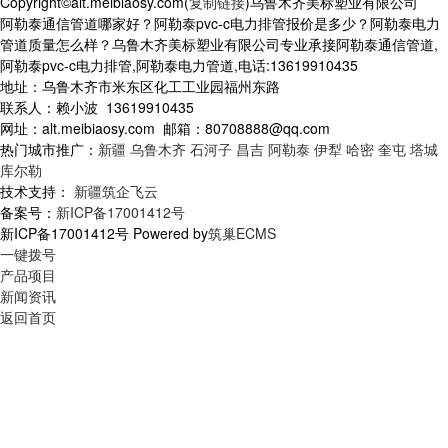
Copyright©alt.meibiaosy.com(
复制链接
)乌鲁木齐美标塑业有限公司
阿勒泰通信管道哪家好？阿勒泰pvc-c电力排管报价是多少？阿勒泰电力
管道质量怎么样？乌鲁木齐美标塑业有限公司专业承接阿勒泰通信管道,
阿勒泰pvc-c电力排管,阿勒泰电力管道,电话:13619910435
地址：乌鲁木齐市米东区化工工业园福州东路
联系人：赖小波 13619910435
网址：alt.meibiaosy.com 邮箱：80708888@qq.com
热门城市推广：
新疆
乌鲁木齐
石河子
昌吉
阿勒泰
伊犁
哈密
奎屯
塔城
库尔勒
技术支持：
新疆筑企飞云
备案号：
新ICP备17001412号
新ICP备17001412号 Powered by
筑巢ECMS
一键拨号
产品项目
新闻资讯
返回首页