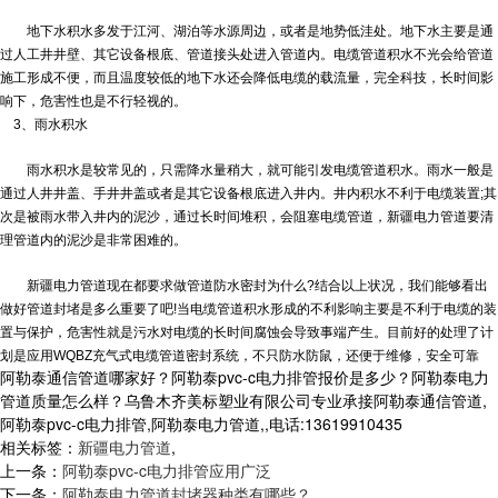
地下水积水多发于江河、湖泊等水源周边，或者是地势低洼处。地下水主要是通
过人工井井壁、其它设备根底、管道接头处进入管道内。电缆管道积水不光会给管道
施工形成不便，而且温度较低的地下水还会降低电缆的载流量，完全科技，长时间影
响下，危害性也是不行轻视的。
3、雨水积水
雨水积水是较常见的，只需降水量稍大，就可能引发电缆管道积水。雨水一般是
通过人井井盖、手井井盖或者是其它设备根底进入井内。井内积水不利于电缆装置;其
次是被雨水带入井内的泥沙，通过长时间堆积，会阻塞电缆管道，
新疆电力管道
要清
理管道内的泥沙是非常困难的。
新疆电力管道现在都要求做管道防水密封为什么?结合以上状况，我们能够看出
做好管道封堵是多么重要了吧!当电缆管道积水形成的不利影响主要是不利于电缆的装
置与保护，危害性就是污水对电缆的长时间腐蚀会导致事端产生。目前好的处理了计
划是应用WQBZ充气式电缆管道密封系统，不只防水防鼠，还便于维修，安全可靠
阿勒泰通信管道哪家好？阿勒泰pvc-c电力排管报价是多少？阿勒泰电力
管道质量怎么样？乌鲁木齐美标塑业有限公司专业承接阿勒泰通信管道,
阿勒泰pvc-c电力排管,阿勒泰电力管道,,电话:13619910435
相关标签：
新疆电力管道
,
上一条：
阿勒泰pvc-c电力排管应用广泛
下一条：
阿勒泰电力管道封堵器种类有哪些？