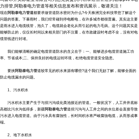
力排管,阿勒泰电力管道等相关信息发布和资讯展示，敬请关注！
现在
阿勒泰电力管道
都要求做管道防水密封为什么?今天株洲完全科技带您了解这个
问题的答案。下暴雨时，我们经常碰到停电断电，在许多城市都很普遍。其实这主要
是雨水进入电缆线管，泡久了，电缆就会老化从而引起的电力毛病。这个问题其实是
能够防止的，仅仅长时间以来相关部门的不注重，在市政建设时考虑不全，没有对电
缆管线进行封堵。
我们能够清晰的确定电缆管道防水的含义在于：一、能够进步电缆管道施工功
率、节省成本;二、保持良好的电缆运转环境，杜绝电缆管道安全隐患。
要挟
阿勒泰电力管
道较常见的积水来源有哪些?这个我们无妨了解，能够全面的
防止电缆漏水的问题。
1、污水积水
污水积水主要产生于与排污沟或化粪池接近的管道。一般状况下，人工井井底标
高都比污水沟低得多，
新疆
阿勒泰电力管
道
排污沟与人工井之间的水位差会直接导致
污水进入电缆管道。由于污水具有腐蚀性，长时间积水将严峻腐蚀电缆，从而形成事
端。
2、地下水积水