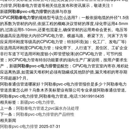
力排管,阿勒泰电力管道等相关信息发布和资讯展示，敬请关注！
新疆
阿勒泰pvc-c电力排管
的选择与存放
CPVC
阿勒泰电力管
的规格型号该怎么选用?：一般依据电缆的外径*1.5倍
的系数为管材的内径,依据工程的概略决议管材的厚度,绿化带运用4-5mm
的,过路运用5-10mm,还要包混凝土,确保管材的运用寿命会更长。电压等
级越高应选用较大内径CPVC电力管。横越马路、桥梁下方、河床下方等
应采用环刚度等级高的CPVC电力管；特别环境(如：化工厂、发电厂等)
应选用高环刚度CPVC电力管；绿化带下、人行道下、居住区、工矿企业
非行车道下可选用环刚度较小(即管壁较薄)的CPVC电力管，可节约投
资；对CPVC电力管有特别功能要求的须向生产厂家说明，按用户要求生
产 ，新疆
阿勒泰pvc-c电力排管
提醒您：CPVC电力管宜室内寄存,堆积处
应远离热源,如需漏天堆积时必须有隐瞒或其他防护措,漏天堆积的寄存期
不得超越3个月。
阿勒泰通信管道哪家好？阿勒泰pvc-c电力排管报价是多少？阿勒泰电力
管道质量怎么样？乌鲁木齐美标塑业有限公司专业承接阿勒泰通信管道,
阿勒泰pvc-c电力排管,阿勒泰电力管道,,电话:13619910435
相关标签：
新疆pvc-c电力排管
,
上一条：
阿勒泰电力管道之pvc漏水办法处理
下一条：
阿勒泰pvc-c电力排管的产品特性
相关新闻
阿勒泰pvc-c电力排管
2025-07-31