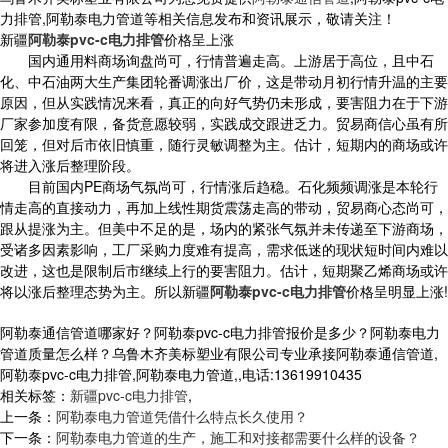
力排管,阿勒泰电力管道等相关信息发布和资讯展示，敬请关注！
新疆
阿勒泰pvc-c电力排管
价格呈上涨
国内通用料商场询盘尚可，行情普遍走高。上游居于高位，且中石
化、中石油两大生产集团轮番调涨出厂价，这是带动月初行情升温的主要
原因，但从实践情况来看，真正的向好气势仍未形成，要害阻力在于下游
厂家参加度有限，备货意愿较弱，实践成交跟进乏力。贸易商信心虽有所
回笼，但对后市依旧慎重，随行灵敏调整为主。估计，短期内的商场或许
将进入涨后整理阶段。
目前国内PE商场气氛尚可，行情涨后趋稳。石化频频调涨是本轮行
情走高的直接动力，再加上线性期货震荡走高的带动，贸易商心态尚可，
跟从提涨为主。但美中不足的是，场内的紧张气氛并未传递至下游商场，
受诸多因素影响，工厂采购力度难有提高，需求低迷的现状短时间内难以
改进，这也是限制后市继续上行的要害阻力。估计，短期聚乙烯商场或许
将以涨后整理态势为主。所以新疆
阿勒泰pvc-c电力排管
价格呈明显上涨!
阿勒泰通信管道哪家好？阿勒泰pvc-c电力排管报价是多少？阿勒泰电力
管道质量怎么样？乌鲁木齐美标塑业有限公司专业承接阿勒泰通信管道,
阿勒泰pvc-c电力排管,阿勒泰电力管道,,电话:13619910435
相关标签：
新疆pvc-c电力排管
,
上一条：
阿勒泰电力管道凭借什么特点长久使用？
下一条：
阿勒泰电力管道的生产，施工和对接都需要什么样的设备？