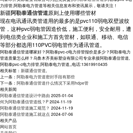
力排管,阿勒泰电力管道等相关信息发布和资讯展示，敬请关注！
新疆
原则上使用哪些管材
阿勒泰通信管道
现在电讯通讯类管道用的最多的是pvc110弱电双壁波纹
管，这种pvc弱电管因造价低，施工便利，安全耐用，遭
到电信类企业和施工方首先管材，如联通、移动、电信
等部分都选用110PVC弱电管作为通讯管道。
阿勒泰通信管道哪家好？阿勒泰pvc-c电力排管报价是多少？阿勒泰电力
管道质量怎么样？乌鲁木齐美标塑业有限公司专业承接阿勒泰通信管道,
阿勒泰pvc-c电力排管,阿勒泰电力管道,,电话:13619910435
相关标签：
新疆通信管道
,
上一条：
阿勒泰电力管道密封手段有那些
下一条：
阿勒泰通信管道什么情况下采用hdpe管
相关新闻
阿勒泰通信管道设计中路由
2025-01-04
何为阿勒泰通信管道线？P
2024-11-19
阿勒泰通信管道施工规范？
2024-11-19
阿勒泰通信管道施工就这点
2024-07-06
相关产品
网站首页
关于我们