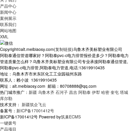
产品中心
新闻中心
案例展示
联系我们
网站地图
XML
Copyright©alt.meibiaosy.com(
复制链接
)乌鲁木齐美标塑业有限公司
阿勒泰通信管道哪家好？阿勒泰pvc-c电力排管报价是多少？阿勒泰电力
管道质量怎么样？乌鲁木齐美标塑业有限公司专业承接阿勒泰通信管道,
阿勒泰pvc-c电力排管,阿勒泰电力管道,电话:13619910435
地址：乌鲁木齐市米东区化工工业园福州东路
联系人：赖小波 13619910435
网址：alt.meibiaosy.com 邮箱：80708888@qq.com
热门城市推广：
新疆
乌鲁木齐
石河子
昌吉
阿勒泰
伊犁
哈密
奎屯
塔城
库尔勒
技术支持：
新疆筑企飞云
备案号：
新ICP备17001412号
新ICP备17001412号 Powered by
筑巢ECMS
一键拨号
产品项目